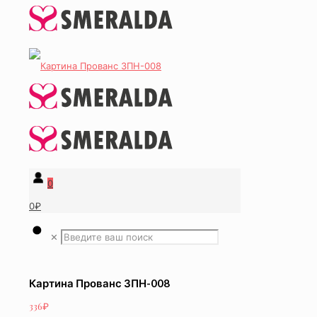
0
0₽
✕
Картина Прованс ЗПН-008
336
₽