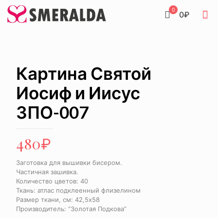
0
0₽
Картина Святой
Иосиф и Иисус
ЗПО-007
480
₽
Заготовка для вышивки бисером.
Частичная зашивка.
Количество цветов: 40
Ткань: атлас подклеенный флизелином
Размер ткани, см: 42,5х58
Производитель: “Золотая Подкова”