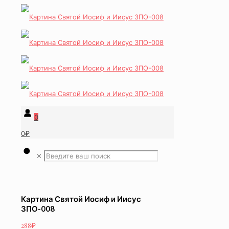
0
0₽
✕
Картина Святой Иосиф и Иисус
ЗПО-008
288
₽