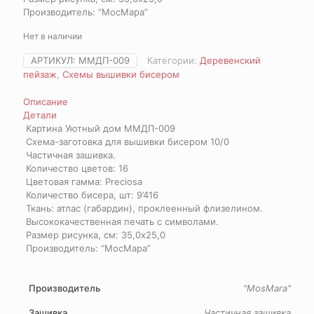
Производитель: “МосМара”
Нет в наличии
АРТИКУЛ:
ММДП-009
Категории:
Деревенский
пейзаж
,
Схемы вышивки бисером
Описание
Детали
Картина Уютный дом ММДП-009
Схема-заготовка для вышивки бисером 10/0
Частичная зашивка.
Количество цветов: 16
Цветовая гамма: Preciosa
Количество бисера, шт: 9’416
Ткань: атлас (габардин), проклеенный флизелином.
Высококачественная печать с символами.
Размер рисунка, см: 35,0х25,0
Производитель: “МосМара”
Производитель
"MosMara"
Зашивка
Частичная зашивка