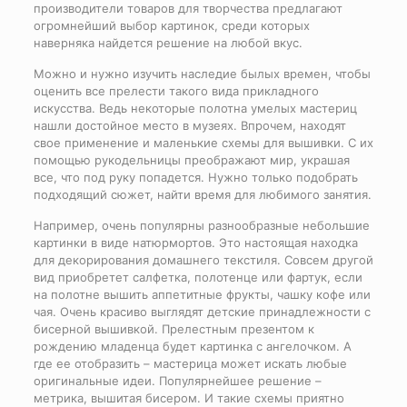
производители товаров для творчества предлагают
огромнейший выбор картинок, среди которых
наверняка найдется решение на любой вкус.
Можно и нужно изучить наследие былых времен, чтобы
оценить все прелести такого вида прикладного
искусства. Ведь некоторые полотна умелых мастериц
нашли достойное место в музеях. Впрочем, находят
свое применение и маленькие схемы для вышивки. С их
помощью рукодельницы преображают мир, украшая
все, что под руку попадется. Нужно только подобрать
подходящий сюжет, найти время для любимого занятия.
Например, очень популярны разнообразные небольшие
картинки в виде натюрмортов. Это настоящая находка
для декорирования домашнего текстиля. Совсем другой
вид приобретет салфетка, полотенце или фартук, если
на полотне вышить аппетитные фрукты, чашку кофе или
чая. Очень красиво выглядят детские принадлежности с
бисерной вышивкой. Прелестным презентом к
рождению младенца будет картинка с ангелочком. А
где ее отобразить – мастерица может искать любые
оригинальные идеи. Популярнейшее решение –
метрика, вышитая бисером. И такие схемы приятно