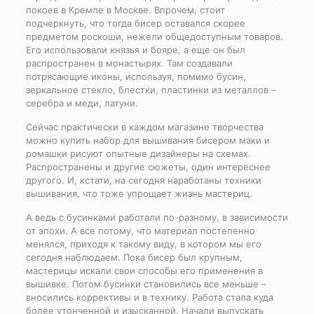
покоев в Кремле в Москве. Впрочем, стоит
подчеркнуть, что тогда бисер оставался скорее
предметом роскоши, нежели общедоступным товаров.
Его использовали князья и бояре, а еще он был
распространен в монастырях. Там создавали
потрясающие иконы, используя, помимо бусин,
зеркальное стекло, блестки, пластинки из металлов –
серебра и меди, латуни.
Сейчас практически в каждом магазине творчества
можно купить набор для вышивания бисером маки и
ромашки рисуют опытные дизайнеры на схемах.
Распространены и другие сюжеты, один интереснее
другого. И, кстати, на сегодня наработаны техники
вышивания, что тоже упрощает жизнь мастериц.
А ведь с бусинками работали по-разному, в зависимости
от эпохи. А все потому, что материал постепенно
менялся, приходя к такому виду, в котором мы его
сегодня наблюдаем. Пока бисер был крупным,
мастерицы искали свои способы его применения в
вышивке. Потом бусинки становились все меньше –
вносились коррективы и в технику. Работа стала куда
более утонченной и изысканной. Начали выпускать