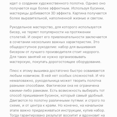
идет о создании художественного полотна. Однако оно
получается еще более эффектным. Используя бусинки,
мастерицы добиваются 3D эффекта. Картина получается
более выразительной, наполненной жизнью и светом.
Рукодельное мастерство, для которого используется
бисер, не теряет популярности на протяжении
столетий. И секрет его привлекательности заключается
в сочетании нескольких важных характеристик. Это
общедоступное рукоделие: набор для вышивания
бисером от лучшего производителя стоит недорого.
Для таких занятий не нужно организовывать
мастерскую, покупать дорогостоящее оборудование.
Плюс к этому вышивка достаточно быстро осваивается
любым новичком. В ней нет особых сложностей. И что
немаловажно, рукодельница может творить полотна
разными способами. Фактически она не ограничена
какими-либо рамками. Есть возможность выбирать тот
способ пришивания бусинок, который самый удобный.
Двигаются по полотну различными путями: и строго по
схеме, и от центра к краям. Но конечно, на начальном
этапе важно придерживаться инструкции, купив набор.
Тогда гарантировано результат восхитит и вдохновит на