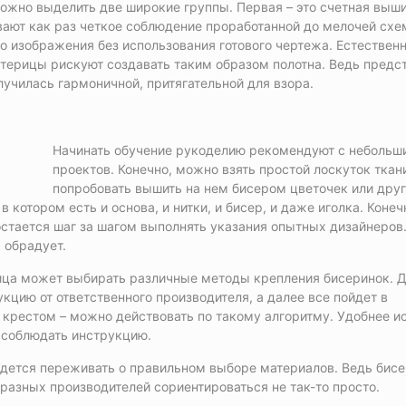
можно выделить две широкие группы. Первая – это счетная выши
вают как раз четкое соблюдение проработанной до мелочей схе
 изображения без использования готового чертежа. Естественн
стерицы рискуют создавать таким образом полотна. Ведь предс
училась гармоничной, притягательной для взора.
Начинать обучение рукоделию рекомендуют с небольш
проектов. Конечно, можно взять простой лоскуток ткан
попробовать вышить на нем бисером цветочек или дру
 котором есть и основа, и нитки, и бисер, и даже иголка. Конеч
остается шаг за шагом выполнять указания опытных дизайнеров.
 обрадует.
ица может выбирать различные методы крепления бисеринок. 
цию от ответственного производителя, а далее все пойдет в
 крестом – можно действовать по такому алгоритму. Удобнее и
о соблюдать инструкцию.
ридется переживать о правильном выборе материалов. Ведь бис
разных производителей сориентироваться не так-то просто.