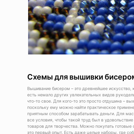
Схемы для вышивки бисером
Вышивание бисером – это древнейшее искусство, к
есть немало других увлекательных видов рукодел
что-то свое. Для кого-то это просто отдушина – в
поскольку ему можно найти практическое примене
приятным способом зарабатывать деньги. Для маст
все условия, чтобы такой труд был в удовольстви
товаров для творчества. Можно покупать готовые 
это первый опыт. Есть даже целые наборы, где с