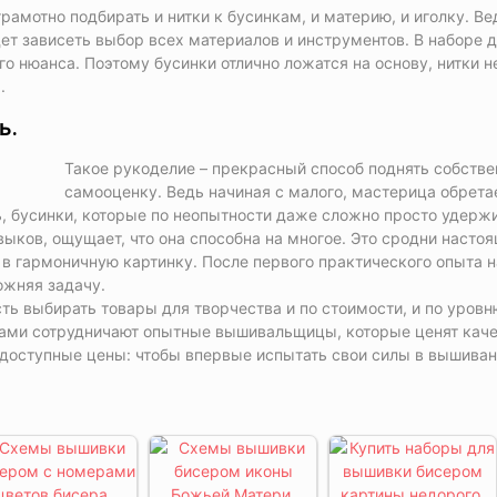
грамотно подбирать и нитки к бусинкам, и материю, и иголку. Ве
ет зависеть выбор всех материалов и инструментов. В наборе 
о нюанса. Поэтому бусинки отлично ложатся на основу, нитки н
.
ь.
Такое рукоделие – прекрасный способ поднять собств
самооценку. Ведь начиная с малого, мастерица обрета
нь, бусинки, которые по неопытности даже сложно просто удерж
выков, ощущает, что она способна на многое. Это сродни насто
 в гармоничную картинку. После первого практического опыта 
ожняя задачу.
ь выбирать товары для творчества и по стоимости, и по уровн
нами сотрудничают опытные вышивальщицы, которые ценят кач
доступные цены: чтобы впервые испытать свои силы в вышиван