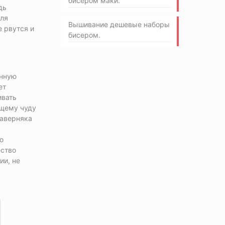
бисером маки.
дь
для
Вышивание дешевые наборы
е рвутся и
бисером.
енную
ет
ивать
ящему чуду
наверняка
ю
ество
ии, не