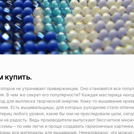
 купить.
оторое не утрачивает приверженцев. Оно становится все попул
ия. В чем же секрет его популярности? Каждая мастерица нахо
ыход для выплеска творческой энергии. Кому-то вышивание нрав
ние. Есть вышивальщицы, для которых рукоделие стало отлич
ериц любого уровня, какие бы они не преследовали цели, сего
е и на радость. Ведь производители выпускают бессчетное множ
схемы – по ним легче и проще создавать гармоничные картинки
обраны все материалы для вышивания. Немаловажно, что можно