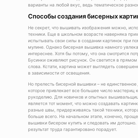
варианты на любой вкус, ведь тематическое разн
Способы создания бисерных карти
Не секрет, что вышивать изображения можно, исп
техники. Еще в школьном возрасте наверняка при
испытывать свои силы в создании картинок при п
мулине. Однако бисерная вышивка намного увлека
интереснее. Хотя бы потому, что она смотрится по
Бусинки оживляют рисунок. Он светится в прямом
слова. Кстати, картина может выглядеть совершен
в зависимости от освещения.
Но прелесть бисерной вышивки – не единственное 
которое привлекает все большее число мастериц 
рукоделию. Для новичков и опытных вышивальщи
является тот момент, что можно создавать картин
разные швы, придерживаясь такой техники, котор
больше всего. На начальном этапе, конечно, прощ
вышивки бисером купить и следовать им дотошно. 
результат труда гарантировано порадует.