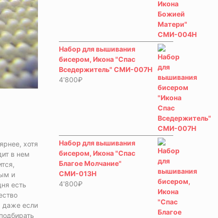
Набор для вышивания
бисером, Икона "Спас
Вседержитель" СМИ-007Н
4'800
₽
Набор для вышивания
ярнее, хотя
бисером, Икона "Спас
дит в нем
Благое Молчание"
ится,
СМИ-013Н
ным и
4'800
₽
дня есть
ество
, даже если
 подбирать