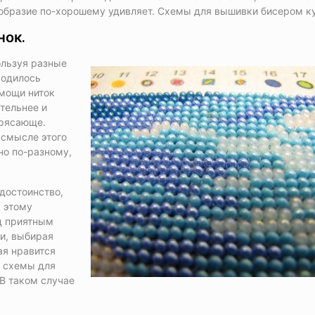
ообразие по-хорошему удивляет. Схемы для вышивки бисером ку
нок.
ользуя разные
ходилось
омощи ниток
тельнее и
трясающе.
 смысле этого
но по-разному,
достоинство,
к этому
ц приятным
ки, выбирая
ая нравится
е схемы для
В таком случае