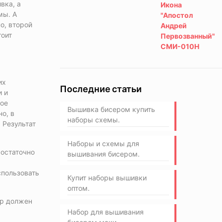
вка, а
мы. А
о, второй
тоит
их
Последние статьи
и и
гое
Вышивка бисером купить
но, в
наборы схемы.
 Результат
Наборы и схемы для
Достаточно
вышивания бисером.
спользовать
Купит наборы вышивки
оптом.
ер должен
Набор для вышивания